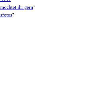
 möchtet ihr gern
?
tsfotos
?