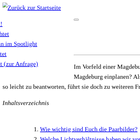
Zum
Inhalt
!
springen
htet
an im Spotlight
tet
t (zur Anfrage)
Im Vorfeld einer Magdebur
Magdeburg einplanen? A
so leicht zu beantworten, führt sie doch zu weiteren F
Inhaltsverzeichnis
Wie wichtig sind Euch die Paarbilder?
Welche Lichtverhältnisse haben wir vo