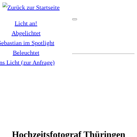
Zum
Inhalt
Licht an!
springen
Abgelichtet
Sebastian im Spotlight
Beleuchtet
ns Licht (zur Anfrage)
Hochzeitsfotograf Thüringen