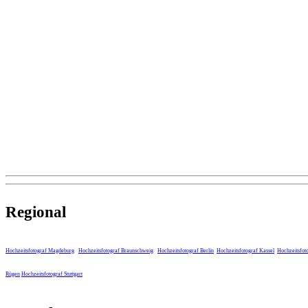
Regional
Hochzeitsfotograf Magdeburg
Hochzeitsfotograf Braunschweig
Hochzeitsfotograf Berlin
Hochzeitsfotograf Kassel
Hochzeitsfot
Rügen
Hochzeitsfotograf Stuttgart