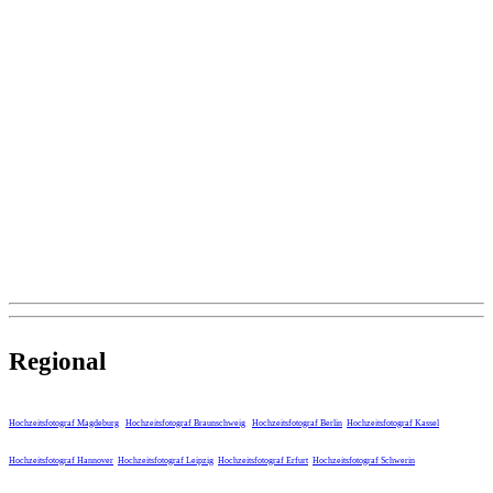
Regional
Hochzeitsfotograf Magdeburg
Hochzeitsfotograf Braunschweig
Hochzeitsfotograf Berlin
Hochzeitsfotograf Kassel
Hochzeitsfotograf Hannover
Hochzeitsfotograf Leipzig
Hochzeitsfotograf Erfurt
Hochzeitsfotograf Schwerin